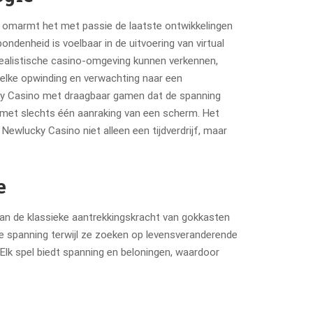
 omarmt het met passie de laatste ontwikkelingen
ndenheid is voelbaar in de uitvoering van virtual
realistische casino-omgeving kunnen verkennen,
 elke opwinding en verwachting naar een
ucky Casino met draagbaar gamen dat de spanning
 met slechts één aanraking van een scherm. Het
ewlucky Casino niet alleen een tijdverdrijf, maar
e
 van de klassieke aantrekkingskracht van gokkasten
 de spanning terwijl ze zoeken op levensveranderende
 Elk spel biedt spanning en beloningen, waardoor