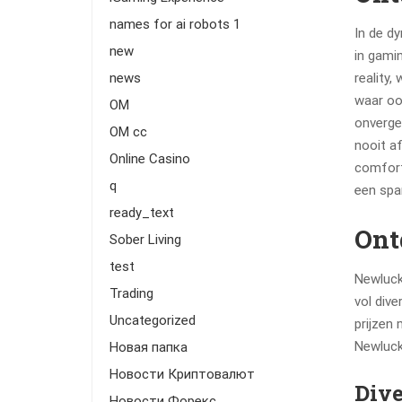
names for ai robots 1
In de d
new
in gamin
news
reality
waar oo
OM
onverge
OM cc
nooit a
Online Casino
comfort
q
een spa
ready_text
Ont
Sober Living
test
Newluck
Trading
vol dive
Uncategorized
prijzen 
Newluck
Новая папка
Новости Криптовалют
Dive
Новости Форекс