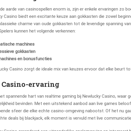
e aarde van casinospellen enorm is, zijn er enkele ervaringen zo bo
 Casino biedt een excitante keuze aan gokkasten die zowel beginners
klassieke charme van oude gokkasten tot de levendige spanning van 
 Spelers kunnen het volgende verkennen:
atische machines
essieve gokkasten
machines en bonusfuncties
ucky Casino zorgt de ideale mix van keuzes ervoor dat elke beurt to
 Casino-ervaring
het spannende hart van realtime gaming bij Newlucky Casino, waar 
elijkheid bevinden. Met een uitstekend aanbod aan live games belo
ende sfeer die elke echte casino-omgeving nabootst. Of het nu gaat
hte deals bij blackjack, elk moment is vervuld met live communicat