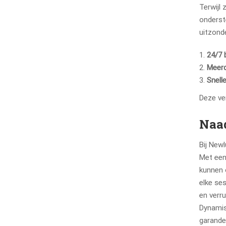
Terwijl
onderst
uitzonde
24/7 
Meerd
Snelle
Deze ver
Naad
Bij Newl
Met een
kunnen 
elke ses
en verru
Dynamis
garandee