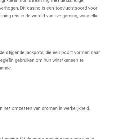
high-definition streaming met deskundige,
verhogen. Dit casino is een toevluchtsoord voor
ining reis in de wereld van live gaming, waar elke
 de stijgende jackpots, die een poort vormen naar
ategieën gebruiken om hun winstkansen te
aande:
n het omzetten van dromen in werkelijkheid.
t casino tilt de game-ervaring naar een nieuw