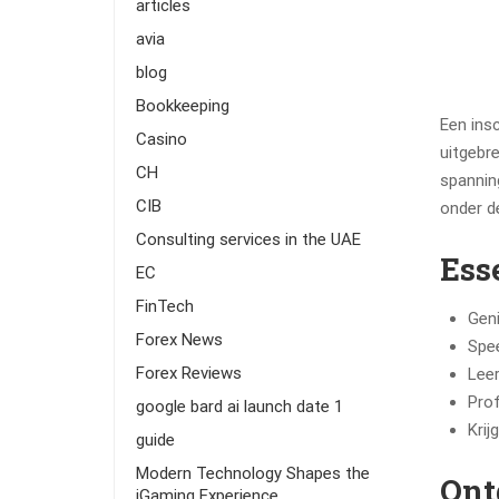
articles
avia
blog
Bookkeeping
Een insc
Casino
uitgebre
CH
spannin
CIB
onder d
Consulting services in the UAE
Ess
EC
FinTech
Geni
Forex News
Spee
Forex Reviews
Leer
Prof
google bard ai launch date 1
Krij
guide
Modern Technology Shapes the
Ont
iGaming Experience