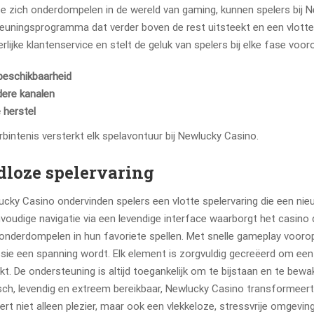
 ze zich onderdompelen in de wereld van gaming, kunnen spelers bij
euningsprogramma dat verder boven de rest uitsteekt en een vlotte 
rlijke klantenservice en stelt de geluk van spelers bij elke fase voor
beschikbaarheid
ere kanalen
 herstel
bintenis versterkt elk spelavontuur bij Newlucky Casino.
loze spelervaring
ucky Casino ondervinden spelers een vlotte spelervaring die een nieu
voudige navigatie via een levendige interface waarborgt het casino 
onderdompelen in hun favoriete spellen. Met snelle gameplay vooro
sie een spanning wordt. Elk element is zorgvuldig gecreëerd om een u
kt. De ondersteuning is altijd toegankelijk om te bijstaan en te be
ch, levendig en extreem bereikbaar, Newlucky Casino transformeert e
rt niet alleen plezier, maar ook een vlekkeloze, stressvrije omgevi