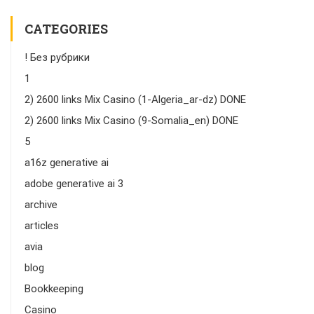
CATEGORIES
! Без рубрики
1
2) 2600 links Mix Casino (1-Algeria_ar-dz) DONE
2) 2600 links Mix Casino (9-Somalia_en) DONE
5
a16z generative ai
adobe generative ai 3
archive
articles
avia
blog
Bookkeeping
Casino