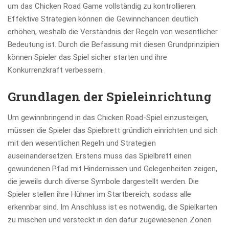
um das Chicken Road Game vollständig zu kontrollieren.
Effektive Strategien können die Gewinnchancen deutlich
erhöhen, weshalb die Verständnis der Regeln von wesentlicher
Bedeutung ist. Durch die Befassung mit diesen Grundprinzipien
können Spieler das Spiel sicher starten und ihre
Konkurrenzkraft verbessern.
Grundlagen der Spieleinrichtung
Um gewinnbringend in das Chicken Road-Spiel einzusteigen,
müssen die Spieler das Spielbrett gründlich einrichten und sich
mit den wesentlichen Regeln und Strategien
auseinandersetzen. Erstens muss das Spielbrett einen
gewundenen Pfad mit Hindernissen und Gelegenheiten zeigen,
die jeweils durch diverse Symbole dargestellt werden. Die
Spieler stellen ihre Hühner im Startbereich, sodass alle
erkennbar sind. Im Anschluss ist es notwendig, die Spielkarten
zu mischen und versteckt in den dafür zugewiesenen Zonen