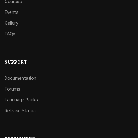
Courses
Events
Gallery
FAQs
SUPPORT
Documentation
Forums
Language Packs
Release Status