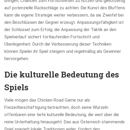
bringen, Chancen zum Fortschreiten zu nutzen und gleichzeitig
auf potenzielle Rückschläge zu achten. Die Kunst des Bluffens
kann die eigene Strategie weiter verbessern, da sie Zweifel bei
den Beschlüssen der Gegner erzeugt. Anpassungsfähigkeit ist
der Schlüssel zum Erfolg; die Anpassung der Taktik an den
Spielverlauf sichert fortlaufenden Fortschritt und
Überlegenheit. Durch die Verbesserung dieser Techniken
können Spieler ihr Spiel steigern und regelmäßig als Gewinner
hervorgehen.
Die kulturelle Bedeutung des
Spiels
Viele mögen das Chicken Road Game nur als
Freizeitbeschäftigung betrachten, doch seine Wurzeln
offenbaren eine tiefe kulturelle Bedeutung, die weit über die
reine Unterhaltung hinausgeht. Das aus Österreich stammende
Spiel spiegelt lokale Traditionen wider, fördert den