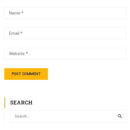
SEARCH