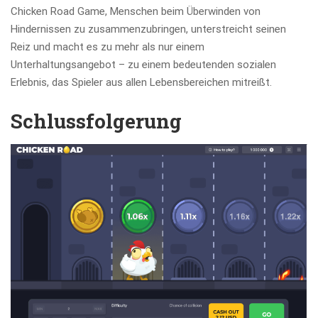
Chicken Road Game, Menschen beim Überwinden von
Hindernissen zu zusammenzubringen, unterstreicht seinen
Reiz und macht es zu mehr als nur einem
Unterhaltungsangebot – zu einem bedeutenden sozialen
Erlebnis, das Spieler aus allen Lebensbereichen mitreißt.
Schlussfolgerung