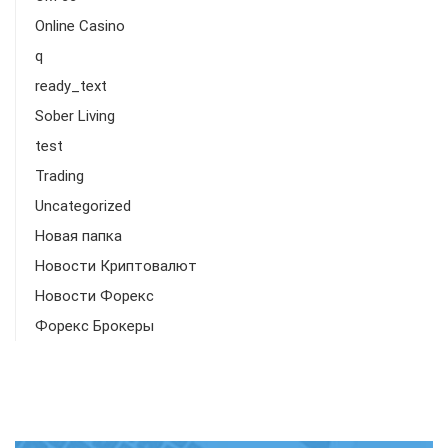
Online Casino
q
ready_text
Sober Living
test
Trading
Uncategorized
Новая папка
Новости Криптовалют
Новости Форекс
Форекс Брокеры