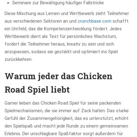
Seminare zur Bewältigung häufiger Fallstricke
Diese Mischung aus Lernen und Wettbewerb zieht Teilnehmer
aus verschiedenen Sektoren an und
crunchbase.com
schafft
ein Umfeld, das die Kompetenzentwicklung fördert. Jedes
Wettbewerb dient als Test für persönliches Wachstum,
fordert die Teilnehmer heraus, kreativ zu sein und sich
anzupassen, sodass sie gestärkt und optimiert ins Spiel
zurückkehren.
Warum jeder das Chicken
Road Spiel liebt
Gamer lieben das Chicken Road Spiel für seine packenden
Spielmechanismen, die sie immer auf Zack halten. Das starke
Gefühl der Zusammengehörigkeit, das es unterstützt, erhöht
den Spielspaß und macht jede Runde zu einem gemeinsamen
Erlebnis. Der unschlagbare Spaßfaktor sorgt außerdem für