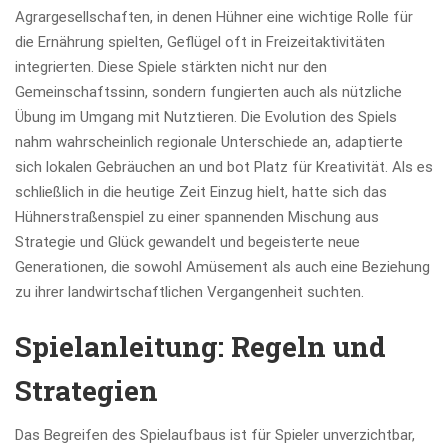
Agrargesellschaften, in denen Hühner eine wichtige Rolle für
die Ernährung spielten, Geflügel oft in Freizeitaktivitäten
integrierten. Diese Spiele stärkten nicht nur den
Gemeinschaftssinn, sondern fungierten auch als nützliche
Übung im Umgang mit Nutztieren. Die Evolution des Spiels
nahm wahrscheinlich regionale Unterschiede an, adaptierte
sich lokalen Gebräuchen an und bot Platz für Kreativität. Als es
schließlich in die heutige Zeit Einzug hielt, hatte sich das
Hühnerstraßenspiel zu einer spannenden Mischung aus
Strategie und Glück gewandelt und begeisterte neue
Generationen, die sowohl Amüsement als auch eine Beziehung
zu ihrer landwirtschaftlichen Vergangenheit suchten.
Spielanleitung: Regeln und
Strategien
Das Begreifen des Spielaufbaus ist für Spieler unverzichtbar,