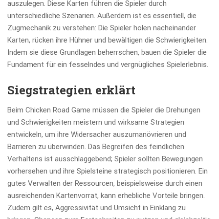
auszulegen. Diese Karten führen die Spieler durch
unterschiedliche Szenarien. Außerdem ist es essentiell, die
Zugmechanik zu verstehen: Die Spieler holen nacheinander
Karten, rücken ihre Hühner und bewältigen die Schwierigkeiten.
Indem sie diese Grundlagen beherrschen, bauen die Spieler die
Fundament für ein fesselndes und vergnügliches Spielerlebnis.
Siegstrategien erklärt
Beim Chicken Road Game müssen die Spieler die Drehungen
und Schwierigkeiten meistern und wirksame Strategien
entwickeln, um ihre Widersacher auszumanövrieren und
Barrieren zu überwinden. Das Begreifen des feindlichen
Verhaltens ist ausschlaggebend; Spieler sollten Bewegungen
vorhersehen und ihre Spielsteine strategisch positionieren. Ein
gutes Verwalten der Ressourcen, beispielsweise durch einen
ausreichenden Kartenvorrat, kann erhebliche Vorteile bringen.
Zudem gilt es, Aggressivität und Umsicht in Einklang zu