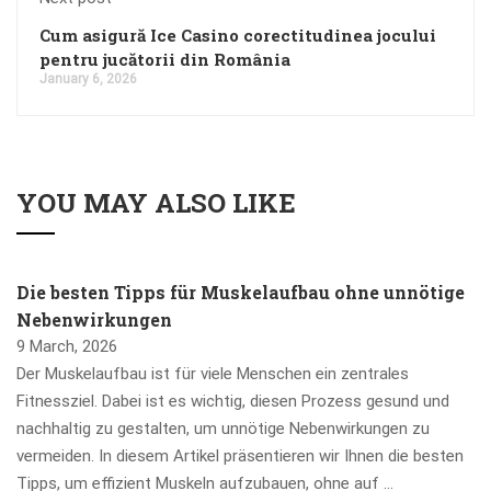
Cum asigură Ice Casino corectitudinea jocului
pentru jucătorii din România
January 6, 2026
YOU MAY ALSO LIKE
Die besten Tipps für Muskelaufbau ohne unnötige
Nebenwirkungen
9 March, 2026
Der Muskelaufbau ist für viele Menschen ein zentrales
Fitnessziel. Dabei ist es wichtig, diesen Prozess gesund und
nachhaltig zu gestalten, um unnötige Nebenwirkungen zu
vermeiden. In diesem Artikel präsentieren wir Ihnen die besten
Tipps, um effizient Muskeln aufzubauen, ohne auf …