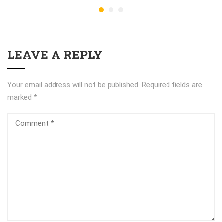
LEAVE A REPLY
Your email address will not be published.
Required fields are
marked
*