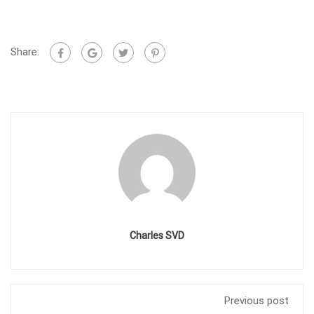
Share:
Charles SVD
Previous post