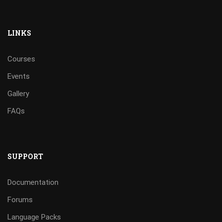
LINKS
Courses
Events
Gallery
FAQs
SUPPORT
Documentation
Forums
Language Packs