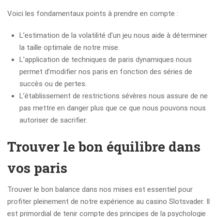
Voici les fondamentaux points à prendre en compte :
L’estimation de la volatilité d’un jeu nous aide à déterminer
la taille optimale de notre mise.
L’application de techniques de paris dynamiques nous
permet d’modifier nos paris en fonction des séries de
succès ou de pertes.
L’établissement de restrictions sévères nous assure de ne
pas mettre en danger plus que ce que nous pouvons nous
autoriser de sacrifier.
Trouver le bon équilibre dans
vos paris
Trouver le bon balance dans nos mises est essentiel pour
profiter pleinement de notre expérience au casino Slotsvader. Il
est primordial de tenir compte des principes de la psychologie