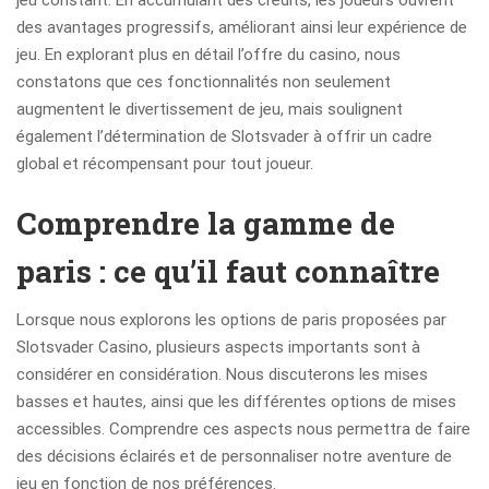
jeu constant. En accumulant des crédits, les joueurs ouvrent
des avantages progressifs, améliorant ainsi leur expérience de
jeu. En explorant plus en détail l’offre du casino, nous
constatons que ces fonctionnalités non seulement
augmentent le divertissement de jeu, mais soulignent
également l’détermination de Slotsvader à offrir un cadre
global et récompensant pour tout joueur.
Comprendre la gamme de
paris : ce qu’il faut connaître
Lorsque nous explorons les options de paris proposées par
Slotsvader Casino, plusieurs aspects importants sont à
considérer en considération. Nous discuterons les mises
basses et hautes, ainsi que les différentes options de mises
accessibles. Comprendre ces aspects nous permettra de faire
des décisions éclairés et de personnaliser notre aventure de
jeu en fonction de nos préférences.