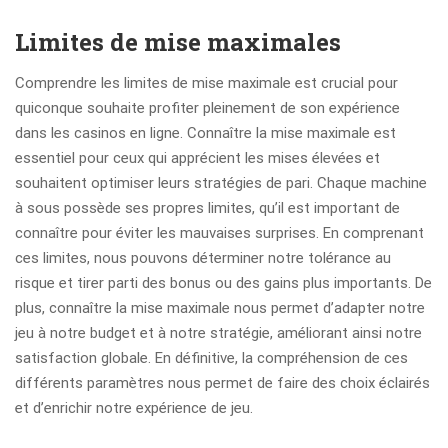
Limites de mise maximales
Comprendre les limites de mise maximale est crucial pour
quiconque souhaite profiter pleinement de son expérience
dans les casinos en ligne. Connaître la mise maximale est
essentiel pour ceux qui apprécient les mises élevées et
souhaitent optimiser leurs stratégies de pari. Chaque machine
à sous possède ses propres limites, qu’il est important de
connaître pour éviter les mauvaises surprises. En comprenant
ces limites, nous pouvons déterminer notre tolérance au
risque et tirer parti des bonus ou des gains plus importants. De
plus, connaître la mise maximale nous permet d’adapter notre
jeu à notre budget et à notre stratégie, améliorant ainsi notre
satisfaction globale. En définitive, la compréhension de ces
différents paramètres nous permet de faire des choix éclairés
et d’enrichir notre expérience de jeu.