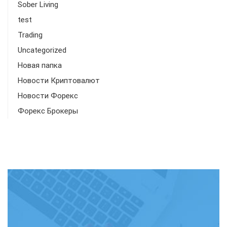
Sober Living
test
Trading
Uncategorized
Новая папка
Новости Криптовалют
Новости Форекс
Форекс Брокеры