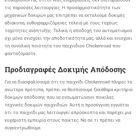
επικυρώνοντας ότι οι νέες ενημερώσεις δεν διαταράσσουν
τις παρούσες λειτουργίες. Η προσαρμοστικότητα των
μηχανικών δοκιμών μας επιτρέπει να εκτελούμε δοκιμές
αδιάκοπα, ευθυγραμμιζόμενες τέλεια με τους ταχέως
ταχύτητες ανάπτυξης. Τελικά, η αποδοχή του αυτοματισμού
όχι μόνο ενισχύει την αποδοτικότητά μας, αλλά και ενισχύει
τη συνολική ποιότητα του παιχνιδιού Chickenroad που
φανταζόμαστε.
Προδιαγραφές Δοκιμής Απόδοσης
Για να διασφαλίσουμε ότι το παιχνίδι Chickenroad πληροί τα
ανώτερα πρότυπα, πρέπει να θεσπίσουμε ξεκάθαρα κριτήρια
δοκιμών απόδοσης που να ενσωματώνουν ποικίλες
τεχνικές δοκιμών παιχνιδιών. Αυτή η προσέγγιση εγγυάται
ότι το παιχνίδι μας λειτουργεί απρόσκοπτα και παρέχει μια
ευχάριστη εμπειρία στους παίκτες. Να σε τι πρέπει να
συγκεντρωθούμε: