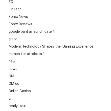
EC
FinTech
Forex News
Forex Reviews
google bard ai launch date 1
guide
Modern Technology Shapes the iGaming Experience
names for ai robots 1
new
news
OM
OM cc
Online Casino
q
ready_text