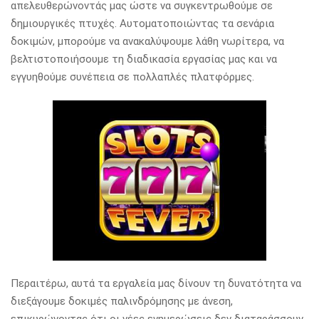
απελευθερώνοντάς μας ώστε να συγκεντρωθούμε σε
δημιουργικές πτυχές. Αυτοματοποιώντας τα σενάρια
δοκιμών, μπορούμε να ανακαλύψουμε λάθη νωρίτερα, να
βελτιστοποιήσουμε τη διαδικασία εργασίας μας και να
εγγυηθούμε συνέπεια σε πολλαπλές πλατφόρμες.
Περαιτέρω, αυτά τα εργαλεία μας δίνουν τη δυνατότητα να
διεξάγουμε δοκιμές παλινδρόμησης με άνεση,