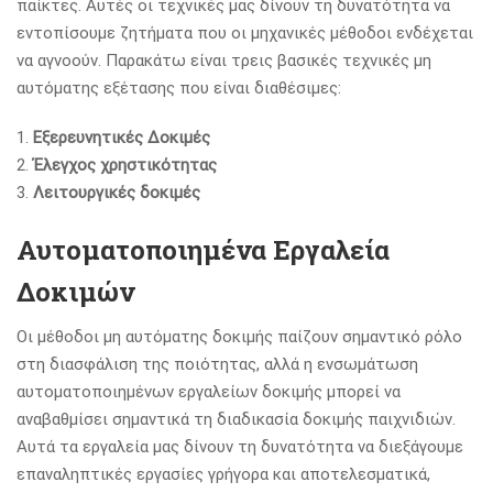
παίκτες. Αυτές οι τεχνικές μας δίνουν τη δυνατότητα να
εντοπίσουμε ζητήματα που οι μηχανικές μέθοδοι ενδέχεται
να αγνοούν. Παρακάτω είναι τρεις βασικές τεχνικές μη
αυτόματης εξέτασης που είναι διαθέσιμες:
Εξερευνητικές Δοκιμές
Έλεγχος χρηστικότητας
Λειτουργικές δοκιμές
Αυτοματοποιημένα Εργαλεία
Δοκιμών
Οι μέθοδοι μη αυτόματης δοκιμής παίζουν σημαντικό ρόλο
στη διασφάλιση της ποιότητας, αλλά η ενσωμάτωση
αυτοματοποιημένων εργαλείων δοκιμής μπορεί να
αναβαθμίσει σημαντικά τη διαδικασία δοκιμής παιχνιδιών.
Αυτά τα εργαλεία μας δίνουν τη δυνατότητα να διεξάγουμε
επαναληπτικές εργασίες γρήγορα και αποτελεσματικά,