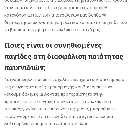
δοκιμών παιχνιδιών στην Ελλάδα, επηρεάζοντας τις γούστα
των παικτών, τα στυλ αφήγησης και το χιούμορ. Η
κατανόηση αυτών των αποχρώσεων μας βοηθά να
δημιουργήσουμε ένα πιο γοητευτικό και οικείο παιχνίδι που
να βρίσκει απήχηση στο εναλλακτικό κοινό μας.
Ποιες είναι οι συνηθισμένες
παγίδες στη διασφάλιση ποιότητας
παιχνιδιών;
Συχνά παραβλέπουμε τα σχόλια των χρηστών, υποτιμούμε
τις ανάγκες τοπικής προσαρμογής και βιαζόμαστε να
κάνουμε δοκιμές. Δίνοντας προτεραιότητα στην
προσεκτική επικοινωνία, υιοθετώντας εναλλακτικές
οπτικές γωνίες και αφιερώνοντας χρόνο, μπορούμε να
αποφύγουμε αυτές τις παγίδες και να εγγυηθούμε μια
βελτιωμένη εμπειρία παιχνιδιού για όλους.