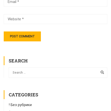
SEARCH
CATEGORIES
! Без рубрики