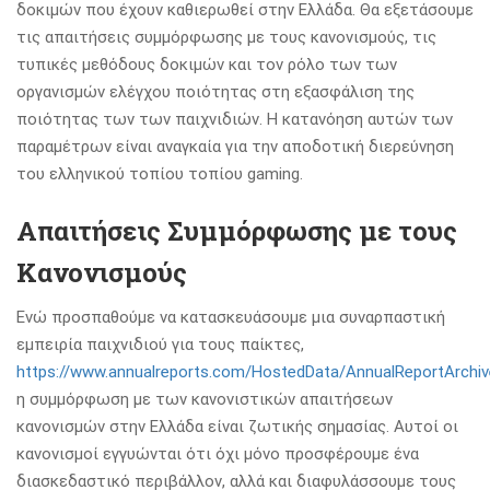
δοκιμών που έχουν καθιερωθεί στην Ελλάδα. Θα εξετάσουμε
τις απαιτήσεις συμμόρφωσης με τους κανονισμούς, τις
τυπικές μεθόδους δοκιμών και τον ρόλο των των
οργανισμών ελέγχου ποιότητας στη εξασφάλιση της
ποιότητας των των παιχνιδιών. Η κατανόηση αυτών των
παραμέτρων είναι αναγκαία για την αποδοτική διερεύνηση
του ελληνικού τοπίου τοπίου gaming.
Απαιτήσεις Συμμόρφωσης με τους
Κανονισμούς
Ενώ προσπαθούμε να κατασκευάσουμε μια συναρπαστική
εμπειρία παιχνιδιού για τους παίκτες,
https://www.annualreports.com/HostedData/AnnualReportArchi
η συμμόρφωση με των κανονιστικών απαιτήσεων
κανονισμών στην Ελλάδα είναι ζωτικής σημασίας. Αυτοί οι
κανονισμοί εγγυώνται ότι όχι μόνο προσφέρουμε ένα
διασκεδαστικό περιβάλλον, αλλά και διαφυλάσσουμε τους