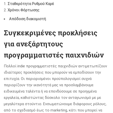
Σταθερότητα Ρυθμού Καρέ
Χρόνοι Φόρτωσης
Απόδοση διακομιστή
Συγκεκριμένες προκλήσεις
για ανεξάρτητους
προγραμματιστές παιχνιδιών
Πολλοί indie προγραμματιστές παιχνιδιών αντιμετωπίζουν
ιδιαίτερες προκλήσεις που μπορούν να εμποδίσουν την
επιτυχία. Οι περιορισμένοι προϋπολογισμοί συχνά
περιορίζουν την ικανότητά μας να προσλαμβάνουμε
ειδικευμένα ταλέντα ή να επενδύσουμε σε προηγμένα
εργαλεία, καθιστώντας δύσκολο τον ανταγωνισμό με με
μεγαλύτερα στούντιο. Ενσωματώνουμε διάφορους ρόλους,
από το σχεδιασμό έως το marketing, κάτι που μπορεί να