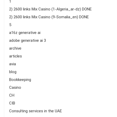
1
2) 2600 links Mix Casino (1-Algeria_ar-dz) DONE
2) 2600 links Mix Casino (9-Somalia_en) DONE
5
a16z generative ai
adobe generative ai 3
archive
articles
avia
blog
Bookkeeping
Casino
CH
CIB
Consulting services in the UAE