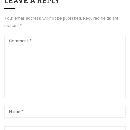
LEAVE A REPLY
Your email address will not be published.
Required fields are
marked
*