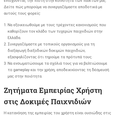
ενισχύοντας την πίστη στην κοινότητα των παικτών μας.
Δείτε πώς μπορούμε να συνεργαζόμαστε αποδοτικά με
αυτούς τους φορείς:
Να εξοικειωθούμε με τους τρέχοντες κανονισμούς που
καθορίζουν τον κλάδο των τυχερών παιχνιδιών στην
Ελλάδα.
Συνεργαζόμαστε με τοπικούς οργανισμούς για τη
διεξαγωγή διεξοδικών δοκιμών παιχνιδιών,
εξασφαλίζοντας ότι τηρούμε τα πρότυπά τους.
Να ενσωματώσουμε τα σχόλιά τους για να βελτιώσουμε
το gameplay και την χρήση, αποδεικνύοντας τη δέσμευσή
μας στην ποιότητα.
Ζητήματα Εμπειρίας Χρήστη
στις Δοκιμές Παιχνιδιών
Η κατανόηση της εμπειρίας του χρήστη είναι ουσιώδης στις