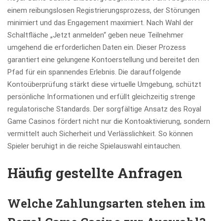
einem reibungslosen Registrierungsprozess, der Störungen
minimiert und das Engagement maximiert. Nach Wahl der
Schaltfläche „Jetzt anmelden“ geben neue Teilnehmer
umgehend die erforderlichen Daten ein. Dieser Prozess
garantiert eine gelungene Kontoerstellung und bereitet den
Pfad für ein spannendes Erlebnis. Die darauffolgende
Kontoüberprüfung stärkt diese virtuelle Umgebung, schützt
persönliche Informationen und erfüllt gleichzeitig strenge
regulatorische Standards. Der sorgfältige Ansatz des Royal
Game Casinos fördert nicht nur die Kontoaktivierung, sondern
vermittelt auch Sicherheit und Verlässlichkeit. So können
Spieler beruhigt in die reiche Spielauswahl eintauchen.
Häufig gestellte Anfragen
Welche Zahlungsarten stehen im