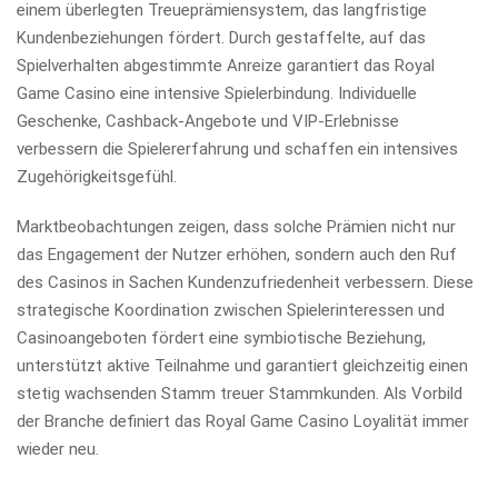
einem überlegten Treueprämiensystem, das langfristige
Kundenbeziehungen fördert. Durch gestaffelte, auf das
Spielverhalten abgestimmte Anreize garantiert das Royal
Game Casino eine intensive Spielerbindung. Individuelle
Geschenke, Cashback-Angebote und VIP-Erlebnisse
verbessern die Spielererfahrung und schaffen ein intensives
Zugehörigkeitsgefühl.
Marktbeobachtungen zeigen, dass solche Prämien nicht nur
das Engagement der Nutzer erhöhen, sondern auch den Ruf
des Casinos in Sachen Kundenzufriedenheit verbessern. Diese
strategische Koordination zwischen Spielerinteressen und
Casinoangeboten fördert eine symbiotische Beziehung,
unterstützt aktive Teilnahme und garantiert gleichzeitig einen
stetig wachsenden Stamm treuer Stammkunden. Als Vorbild
der Branche definiert das Royal Game Casino Loyalität immer
wieder neu.