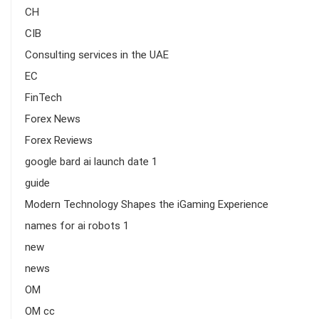
CH
CIB
Consulting services in the UAE
EC
FinTech
Forex News
Forex Reviews
google bard ai launch date 1
guide
Modern Technology Shapes the iGaming Experience
names for ai robots 1
new
news
OM
OM cc