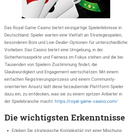
Das Royal Game Casino bietet einzigartige Spielerlebnisse in
Deutschland. Spieler warten eine Vielfalt an Strategiespielen,
besonderen Boni und Live-Dealer-Optionen für unterschiedliche
Vorlieben. Das Casino bietet eine Umgebung, in der
Sicherheitsaspekte und Fairness im Fokus stehen und die bei
Tausenden von Spielern Zustimmung findet, die
Glaubwürdigkeit und Engagement wertschätzen. Mit einem
einfachen Registrierungsprozess und einem Community-
orientierten Ansatz lädt diese bezaubernde Plattform Spieler
dazu ein, zu entdecken, was sie zu einem spitzen Anbieter in
der Spielebranche macht.
https://royal-game-casino.com/
Die wichtigsten Erkenntnisse
Erleben Sie strategische Komplexität mit einer Mischung