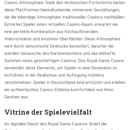
Casino-Atmosphäre. Dank des technischen Fortschritts bieten
diese Plattformen beeindruckende, immersive Gestaltungen,
die die lebendige Atmosphäre traditioneller Casinos nachbilden.
Eintreten Spieler einen virtuellen Casino-Raum, erwartet sie
eine perfekte Kombination aus hochauflösenden
Videostreams und intuitiven Oberflächen. Diese Atmosphäre
wird durch sensorische Eindrücke bereichert, darunter die
subtilen Geräusche des Kartenmischens und das lebhafte
Summen eines geschäftigen Casinos. Das Royal Game Casino
verwendet diese Elemente, um Spieler in eine Dimension zu
entführen, in der Realismus und Aufregung mühelos
verschmelzen. Spieler in Deutschland sind entzückt und erleben
ein authentisches Casino-Erlebnis komfortabel von ihren
Geräten aus.
Vitrine der Spielevielfalt
Im digitalen Raum des Royal Game Casinos findet die