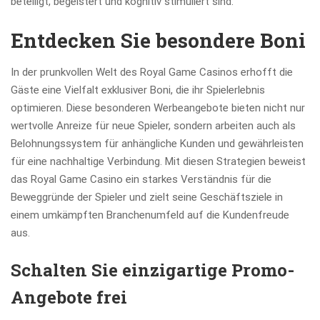
beteiligt, begeistert und kognitiv stimuliert sind.
Entdecken Sie besondere Boni
In der prunkvollen Welt des Royal Game Casinos erhofft die
Gäste eine Vielfalt exklusiver Boni, die ihr Spielerlebnis
optimieren. Diese besonderen Werbeangebote bieten nicht nur
wertvolle Anreize für neue Spieler, sondern arbeiten auch als
Belohnungssystem für anhängliche Kunden und gewährleisten
für eine nachhaltige Verbindung. Mit diesen Strategien beweist
das Royal Game Casino ein starkes Verständnis für die
Beweggründe der Spieler und zielt seine Geschäftsziele in
einem umkämpften Branchenumfeld auf die Kundenfreude
aus.
Schalten Sie einzigartige Promo-
Angebote frei