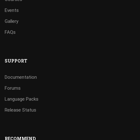
Events
Gallery
FAQs
SUPPORT
Documentation
Forums
Language Packs
Release Status
RECOMMEND