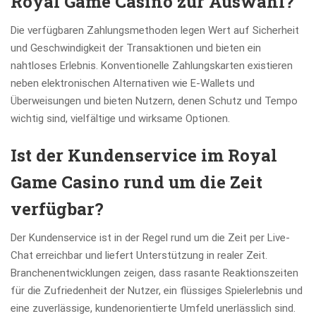
Royal Game Casino zur Auswahl?
Die verfügbaren Zahlungsmethoden legen Wert auf Sicherheit
und Geschwindigkeit der Transaktionen und bieten ein
nahtloses Erlebnis. Konventionelle Zahlungskarten existieren
neben elektronischen Alternativen wie E-Wallets und
Überweisungen und bieten Nutzern, denen Schutz und Tempo
wichtig sind, vielfältige und wirksame Optionen.
Ist der Kundenservice im Royal
Game Casino rund um die Zeit
verfügbar?
Der Kundenservice ist in der Regel rund um die Zeit per Live-
Chat erreichbar und liefert Unterstützung in realer Zeit.
Branchenentwicklungen zeigen, dass rasante Reaktionszeiten
für die Zufriedenheit der Nutzer, ein flüssiges Spielerlebnis und
eine zuverlässige, kundenorientierte Umfeld unerlässlich sind.